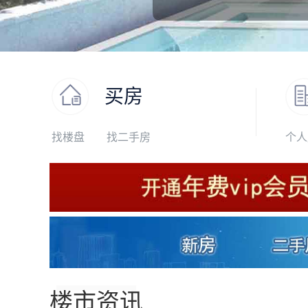
买房
找楼盘
找二手房
个人
楼市资讯